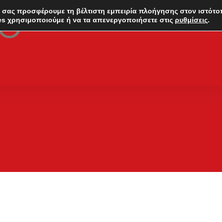
 σας προσφέρουμε τη βέλτιστη εμπειρία πλοήγησης στον ιστότο
es χρησιμοποιούμε ή να τα απενεργοποιήσετε στις
ρυθμίσεις
.