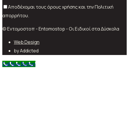
Αποδέχομαι τους όρους χρήσης και την Πολιτική
απορρήτου.
© Εντομοστοπ - Entomostop - Οι Ειδικοί στα Δύσκολα
Web Design
by Addicted
Call Now Button