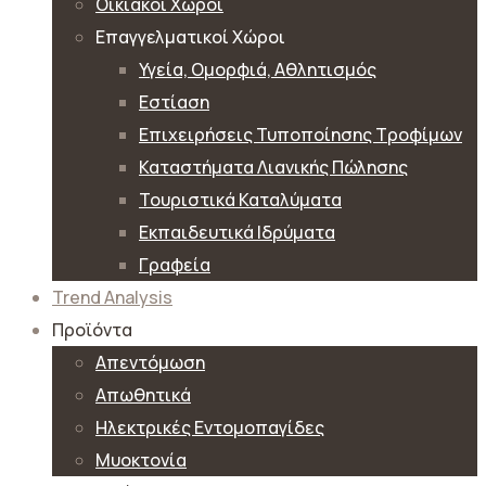
Οικιακοί Χώροι
Επαγγελματικοί Χώροι
Υγεία, Ομορφιά, Αθλητισμός
Εστίαση
Επιχειρήσεις Τυποποίησης Τροφίμων
Καταστήματα Λιανικής Πώλησης
Τουριστικά Καταλύματα
Εκπαιδευτικά Ιδρύματα
Γραφεία
Trend Analysis
Προϊόντα
Απεντόμωση
Απωθητικά
Ηλεκτρικές Εντομοπαγίδες
Μυοκτονία