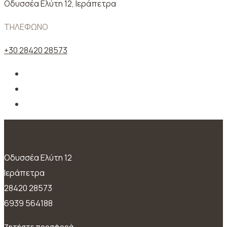
Oδυσσέα Ελύτη 12, Ιεράπετρα
ΤΗΛΕΦΩΝΟ
+30 28420 28573
Oδυσσέα Ελύτη 12
Ιεράπετρα
28420 28573
6939 564188
Ζητήστε προσφορά