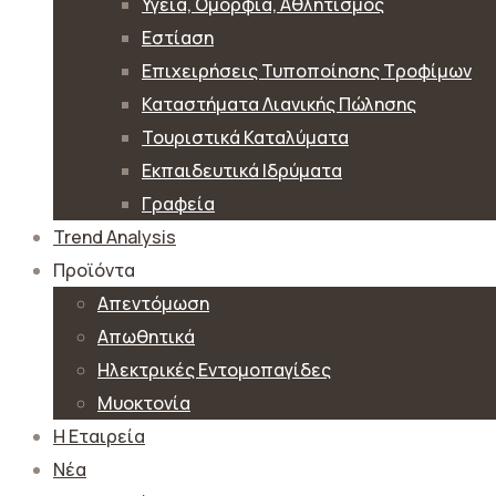
Υγεία, Ομορφιά, Αθλητισμός
Εστίαση
Επιχειρήσεις Τυποποίησης Τροφίμων
Καταστήματα Λιανικής Πώλησης
Τουριστικά Καταλύματα
Εκπαιδευτικά Ιδρύματα
Γραφεία
Trend Analysis
Προϊόντα
Απεντόμωση
Απωθητικά
Ηλεκτρικές Εντομοπαγίδες
Μυοκτονία
Η Εταιρεία
Νέα