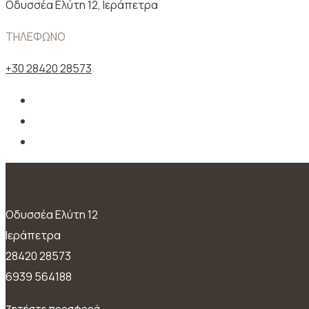
Oδυσσέα Ελύτη 12, Ιεράπετρα
ΤΗΛΕΦΩΝΟ
+30 28420 28573
Oδυσσέα Ελύτη 12
Ιεράπετρα
28420 28573
6939 564188
Ζητήστε προσφορά