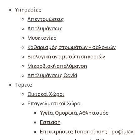
Υπηρεσίες
Απεντομώσεις
Απολυμάνσεις
Μυοκτονίες
Καθαρισμός στρωμάτων – σαλονιών
Βιολογική αντιμετώπιση κοριών
Μικροβιακή απολύμανση
Απολυμάνσεις Covid
Τομείς
Οικιακοί Χώροι
Επαγγελματικοί Χώροι
Υγεία, Ομορφιά, Αθλητισμός
Εστίαση
Επιχειρήσεις Τυποποίησης Τροφίμων