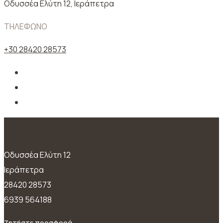
Oδυσσέα Ελύτη 12, Ιεράπετρα
ΤΗΛΕΦΩΝΟ
+30 28420 28573
Oδυσσέα Ελύτη 12
Ιεράπετρα
28420 28573
6939 564188
Ζητήστε προσφορά