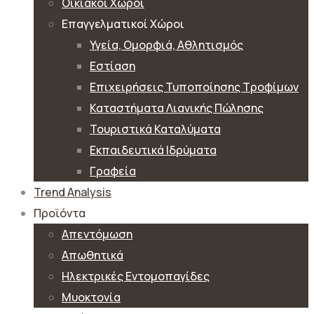
Οικιακοί Χώροι
Επαγγελματικοί Χώροι
Υγεία, Ομορφιά, Αθλητισμός
Εστίαση
Επιχειρήσεις Τυποποίησης Τροφίμων
Καταστήματα Λιανικής Πώλησης
Τουριστικά Καταλύματα
Εκπαιδευτικά Ιδρύματα
Γραφεία
Trend Analysis
Προϊόντα
Απεντόμωση
Απωθητικά
Ηλεκτρικές Εντομοπαγίδες
Μυοκτονία