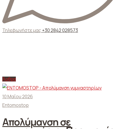
Τηλεφωνήστε μας
+30 2842 028573
Ετικέτα:
καθαρισμός και
απολύμανση αποδυτηρίων
γυμναστηρίου
Άρθρα
10 Μαΐου 2026
Entomostop
Απολύμανση σε