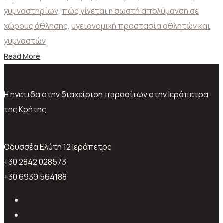
γυμναστηρίων
,
πώς γίνεται η σωστή απολύμανση σε
χώρους άθλησης
,
υγειονομική προστασία αθλητών και
γυμναστών
Read More
Η ηγέτιδα στην διαχείριση παρασίτων στην Ιεράπετρα
της Κρήτης
Oδυσσέα Ελύτη 12 Ιεράπετρα
+30 2842 028573
+30 6939 564188