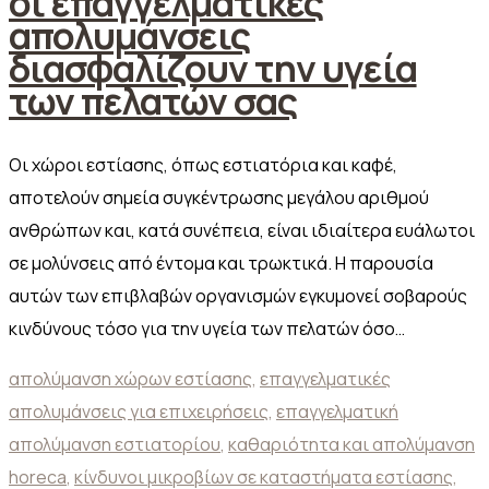
οι επαγγελματικές
απολυμάνσεις
διασφαλίζουν την υγεία
των πελατών σας
Οι χώροι εστίασης, όπως εστιατόρια και καφέ,
αποτελούν σημεία συγκέντρωσης μεγάλου αριθμού
ανθρώπων και, κατά συνέπεια, είναι ιδιαίτερα ευάλωτοι
σε μολύνσεις από έντομα και τρωκτικά. Η παρουσία
αυτών των επιβλαβών οργανισμών εγκυμονεί σοβαρούς
κινδύνους τόσο για την υγεία των πελατών όσο…
απολύμανση χώρων εστίασης
,
επαγγελματικές
απολυμάνσεις για επιχειρήσεις
,
επαγγελματική
απολύμανση εστιατορίου
,
καθαριότητα και απολύμανση
horeca
,
κίνδυνοι μικροβίων σε καταστήματα εστίασης
,