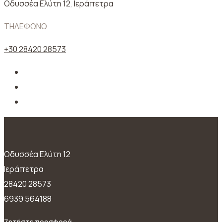
Oδυσσέα Ελύτη 12, Ιεράπετρα
ΤΗΛΕΦΩΝΟ
+30 28420 28573
Oδυσσέα Ελύτη 12
Ιεράπετρα
28420 28573
6939 564188
Ζητήστε προσφορά