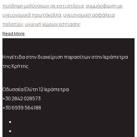
πρόληψη μολύνσεων σε εστιατόρια
,
συμμόρφωση με
υγειονομικά πρωτόκολλα
,
υγειονομική ασφάλεια
πελατών
,
υγιεινή χώρων εστίασης
Read More
Η ηγέτιδα στην διαχείριση παρασίτων στην Ιεράπετρα
της Κρήτης
Oδυσσέα Ελύτη 12 Ιεράπετρα
+30 2842 028573
+30 6939 564188