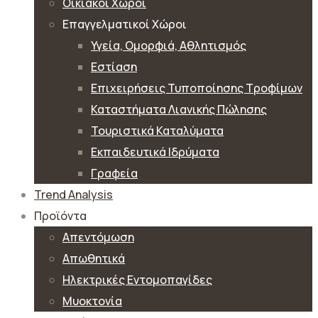
Οικιακοί Χώροι
Επαγγελματικοί Χώροι
Υγεία, Ομορφιά, Αθλητισμός
Εστίαση
Επιχειρήσεις Τυποποίησης Τροφίμων
Καταστήματα Λιανικής Πώλησης
Τουριστικά Καταλύματα
Εκπαιδευτικά Ιδρύματα
Γραφεία
Trend Analysis
Προϊόντα
Απεντόμωση
Απωθητικά
Ηλεκτρικές Εντομοπαγίδες
Μυοκτονία