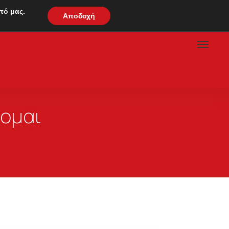
πό μας.
Αποδοχή
ζομαι