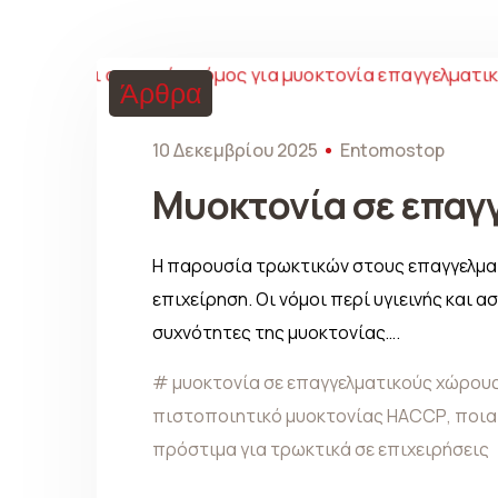
Άρθρα
10 Δεκεμβρίου 2025
Entomostop
Μυοκτονία σε επαγγ
Η παρουσία τρωκτικών στους επαγγελματι
επιχείρηση. Οι νόμοι περί υγιεινής και 
συχνότητες της μυοκτονίας….
μυοκτονία σε επαγγελματικούς χώρου
πιστοποιητικό μυοκτονίας HACCP
,
ποια
πρόστιμα για τρωκτικά σε επιχειρήσεις